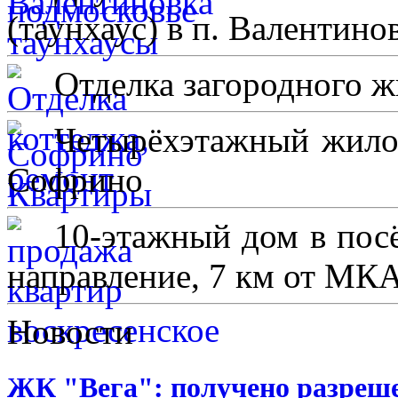
(таунхаус) в п. Валентино
Отделка загородного ж
Четырёхэтажный жило
Софрино
10-этажный дом в пос
направление, 7 км от МК
Новости
ЖК "Вега": получено разреше